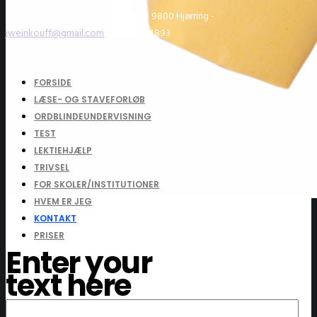
© Læseministeriet - Åkandevej 43 9800 Hjørring -
jweinkouff@gmail.com
- tlf: 2926 4893
FORSIDE
LÆSE- OG STAVEFORLØB
ORDBLINDEUNDERVISNING
TEST
LEKTIEHJÆLP
TRIVSEL
FOR SKOLER/INSTITUTIONER
HVEM ER JEG
KONTAKT
PRISER
Enter your
text here